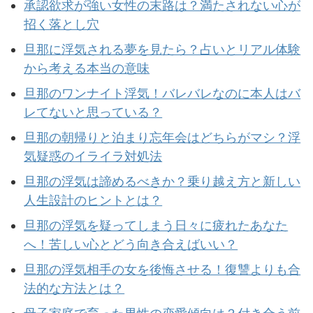
承認欲求が強い女性の末路は？満たされない心が
招く落とし穴
旦那に浮気される夢を見たら？占いとリアル体験
から考える本当の意味
旦那のワンナイト浮気！バレバレなのに本人はバ
レてないと思っている？
旦那の朝帰りと泊まり忘年会はどちらがマシ？浮
気疑惑のイライラ対処法
旦那の浮気は諦めるべきか？乗り越え方と新しい
人生設計のヒントとは？
旦那の浮気を疑ってしまう日々に疲れたあなた
へ！苦しい心とどう向き合えばいい？
旦那の浮気相手の女を後悔させる！復讐よりも合
法的な方法とは？