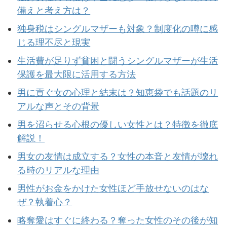
備えと考え方は？
独身税はシングルマザーも対象？制度化の噂に感
じる理不尽と現実
生活費が足りず貧困と闘うシングルマザーが生活
保護を最大限に活用する方法
男に貢ぐ女の心理と結末は？知恵袋でも話題のリ
アルな声とその背景
男を沼らせる心根の優しい女性とは？特徴を徹底
解説！
男女の友情は成立する？女性の本音と友情が壊れ
る時のリアルな理由
男性がお金をかけた女性ほど手放せないのはな
ぜ？執着心？
略奪愛はすぐに終わる？奪った女性のその後が知