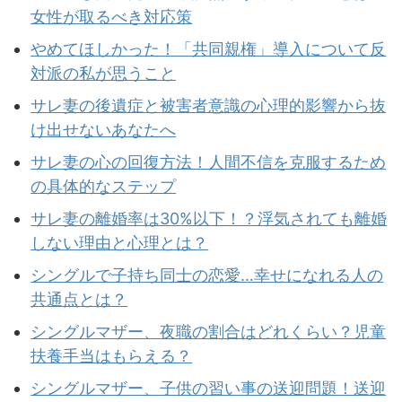
女性が取るべき対応策
やめてほしかった！「共同親権」導入について反
対派の私が思うこと
サレ妻の後遺症と被害者意識の心理的影響から抜
け出せないあなたへ
サレ妻の心の回復方法！人間不信を克服するため
の具体的なステップ
サレ妻の離婚率は30%以下！？浮気されても離婚
しない理由と心理とは？
シングルで子持ち同士の恋愛…幸せになれる人の
共通点とは？
シングルマザー、夜職の割合はどれくらい？児童
扶養手当はもらえる？
シングルマザー、子供の習い事の送迎問題！送迎