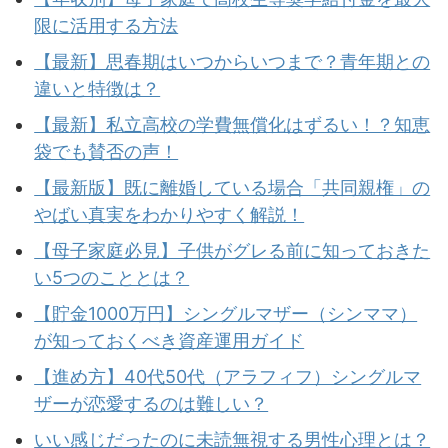
限に活用する方法
【最新】思春期はいつからいつまで？青年期との
違いと特徴は？
【最新】私立高校の学費無償化はずるい！？知恵
袋でも賛否の声！
【最新版】既に離婚している場合「共同親権」の
やばい真実をわかりやすく解説！
【母子家庭必見】子供がグレる前に知っておきた
い5つのこととは？
【貯金1000万円】シングルマザー（シンママ）
が知っておくべき資産運用ガイド
【進め方】40代50代（アラフィフ）シングルマ
ザーが恋愛するのは難しい？
いい感じだったのに未読無視する男性心理とは？