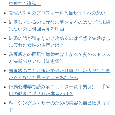
恵袋でも議論！
管理人Risaのプロフィールと当サイトへの想い
結婚しているのに元彼の夢を見るのはなぜ？未練
はないのに何回も見る理由
結婚の話が進まないと冷めるのは当然？先延ばし
に疲れた女性の本音とは？
義両親との同居で離婚率は上がる？妻のストレス
と決断のリアル【知恵袋】
義両親のことは嫌いで当たり前？いい人だけど会
いたくないと思っているあなたへ
行動心理学で読み解くしぐさ一覧｜男女別・手や
目の動きに隠された本音とは？
輝くシングルマザーのための美容と自己磨きガイ
ド