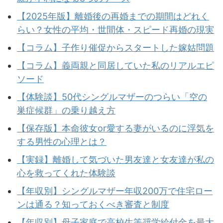
【2025年版】離婚後の再婚までの期間はどれく
らい？女性の平均・世間体・スピード再婚の現実
【コラム】子作り催促からスタートした嫁姑問題
【コラム】義両親と同居していた私のリアルエピ
ソード
【体験談】50代シングルマザーのつらい「空の
巣症候群」の乗り越え方
【保存版】本命彼女or愛する妻がいるのに浮気を
する男性の心理とは？
【実録】離婚して気づいた男友達と女友達が私の
心を救ってくれた体験談
【年収別】シングルマザー年収200万で住宅ロー
ンは通る？知っておくべき審査と制度
【年収別】母子家庭で高校生等奨学給付金を最大