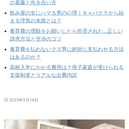
の葛藤と向き合い方
飲み屋の女にハマる男の心理！キャバクラから始
まる浮気の末路とは？
養育費の増額をお願いしたら拒否された…正しい
請求方法と交渉のコツ
養育費を払わないクズ男に絶対に支払わせる方法
はあるのか？
高校入学にかかる費用は？母子家庭が受けられる
支援制度とリアルな出費内訳
2023年5月14日