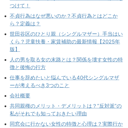
つけて！
不貞行為はなぜ悪いのか？不貞行為とはどこか
ら？定義は？
世田谷区のひとり親（シングルマザー）手当はい
くら？児童扶養・家賃補助の最新情報【2025年
版】
人の男を取る女の末路とは？関係を壊す女性の特
徴と後悔の行方
仕事を辞めたいと悩んでいる40代シングルマザ
ーが考えるべき3つのこと
会社概要
共同親権のメリット・デメリットは？“反対派”の
私がそれでも知っておきたい理由
同窓会に行かない女性の特徴と心理は？実際行か