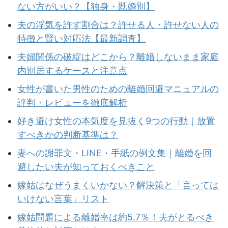
ない方がいい？【独身・既婚別】
夫の浮気を許す割合は？許せる人・許せない人の
特徴と賢い対応法【最新調査】
夫婦関係の破綻はどこから？離婚しないまま家庭
内別居するケースと注意点
女性が書いた男性のための離婚回避マニュアルの
評判・レビューを徹底解析
好き避け女性の本気度を見抜く9つの行動｜放置
すべきかの判断基準は？
妻への謝罪文・LINE・手紙の例文集｜離婚を回
避したい夫が知っておくべきこと
嫁姑はなぜうまくいかない？解決策と「言っては
いけない言葉」リスト
嫁姑問題による離婚率は約5.7％！夫がとるべき