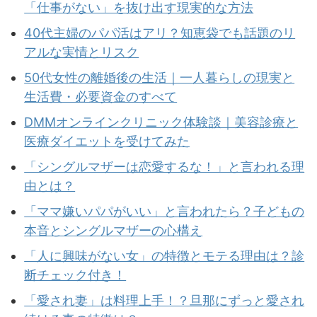
「仕事がない」を抜け出す現実的な方法
40代主婦のパパ活はアリ？知恵袋でも話題のリ
アルな実情とリスク
50代女性の離婚後の生活｜一人暮らしの現実と
生活費・必要資金のすべて
DMMオンラインクリニック体験談｜美容診療と
医療ダイエットを受けてみた
「シングルマザーは恋愛するな！」と言われる理
由とは？
「ママ嫌いパパがいい」と言われたら？子どもの
本音とシングルマザーの心構え
「人に興味がない女」の特徴とモテる理由は？診
断チェック付き！
「愛され妻」は料理上手！？旦那にずっと愛され