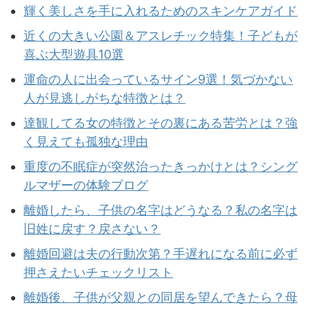
輝く美しさを手に入れるためのスキンケアガイド
近くの大きい公園＆アスレチック特集！子どもが
喜ぶ大型遊具10選
運命の人に出会っているサイン9選！気づかない
人が見逃しがちな特徴とは？
達観してる女の特徴とその裏にある苦労とは？強
く見えても孤独な理由
重度の不眠症が突然治ったきっかけとは？シング
ルマザーの体験ブログ
離婚したら、子供の名字はどうなる？私の名字は
旧姓に戻す？戻さない？
離婚回避は夫の行動次第？手遅れになる前に必ず
押さえたいチェックリスト
離婚後、子供が父親との同居を望んできたら？母