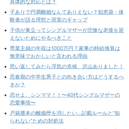
具体的な対応とは？
子ありで円満離婚なんてありえない？知恵袋・体
験者が語る理想と現実のギャップ
子供が巣立ってシングルマザーが悲惨な老後を迎
えないためにやるべきこと
専業主婦の年収は1000万円？家事の時給換算は
無意味でおかしいと言われる理由
思い返してみたら浮気の兆候、沢山ありました！
思春期の中学生男子との向き合い方はどうするべ
きか？
恋せよ、シンママ！！〜40代シングルマザーの
恋愛事情〜
戸籍謄本の離婚歴を消したい…記載ルールと“知
られない”ための対処法