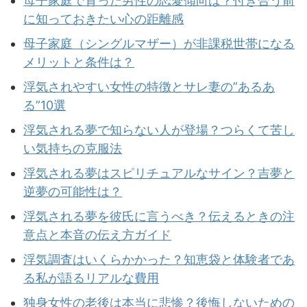
母子家庭で育った男性の恋愛傾向は？付き合う前
に知っておきたい心の距離感
母子家庭（シングルマザー）が非課税世帯になる
メリットと条件は？
浮気されやすい女性の特徴とサレ妻の”あるあ
る”10選
浮気される夢で知らない人が登場？つらくて苦し
い気持ちの克服法
浮気される夢はスピリチュアルなサイン？吉夢と
逆夢の可能性は？
浮気される夢を彼氏に言うべき？伝えるときの注
意点と本音の伝え方ガイド
浮気調査はいくらかかった？知恵袋と体験者であ
る私が語るリアルな費用
独身女性の老後は本当に悲惨？後悔しないための