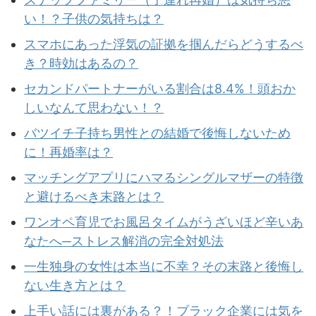
い！？子供の気持ちは？
スマホにあった浮気の証拠を掴んだらどうするべ
き？時効はあるの？
セカンドパートナーがいる割合は8.4%！頭おか
しいなんて思わない！？
バツイチ子持ち男性との結婚で後悔しないため
に！再婚率は？
マッチングアプリにハマるシングルマザーの特徴
と避けるべき末路とは？
ワンオペ育児でお風呂タイムがうざいほど辛いあ
なたへ─ストレス解消の完全対処法
一生独身の女性は本当に不幸？その末路と後悔し
ない生き方とは？
上手い話には裏がある？！ブラック企業には気を