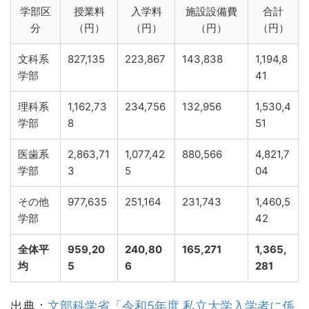
学部区
授業料
入学料
施設設備費
合計
分
（円）
（円）
（円）
（円）
文科系
827,135
223,867
143,838
1,194,8
学部
41
理科系
1,162,73
234,756
132,956
1,530,4
学部
8
51
医歯系
2,863,71
1,077,42
880,566
4,821,7
学部
3
5
04
その他
977,635
251,164
231,743
1,460,5
学部
42
全体平
959,20
240,80
165,271
1,365,
均
5
6
281
出典：
文部科学省「令和5年度 私立大学入学者に係