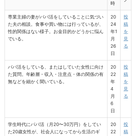
時
専業主婦の妻がパパ活をしていることに気づい
20
投
た夫の相談。食事や買い物には行っているが、
24
稿
性的関係はない様子。お金目的かどうかに悩ん
年1
を
でいる。
月
見
26
る
日
パパ活をしている、またはしていた女性に向け
20
投
た質問。年齢層・収入・注意点・体の関係の有
22
稿
無などを細かく聞いている。
年
を
4
見
月
る
6
日
学生時代にパパ活（月20〜30万円）をしてい
20
投
た20歳女性が、社会人になってから生活のギ
22
稿