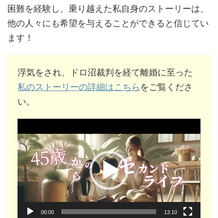
困難を経験し、乗り越えた私自身のストーリーは、
他の人々にも希望を与えることができると信じてい
ます！
浮気をされ、ドロ沼裁判を経て離婚に至った
私のストーリーの詳細はこちら
をご覧くださ
い。
動
画
プ
レ
ー
ヤ
ー
00:00
13:10