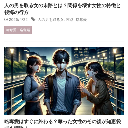
人の男を取る女の末路とは？関係を壊す女性の特徴と
後悔の行方
2025/4/22
人の男を取る女
,
末路
,
略奪愛
略奪愛・略奪婚
略奪愛はすぐに終わる？奪った女性のその後が知恵袋