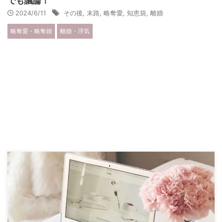
でも議論！
2024/6/11
その後
,
末路
,
略奪愛
,
知恵袋
,
離婚
略奪愛・略奪婚
離婚・浮気