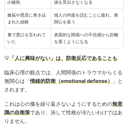
の確執
値を見出さなくなる
嫉妬や悪意に巻き込
他人の内面を読むことに疲れ、無
まれた経験
関心を装う
裏で悪口を言われて
表面的な関係への不信感から距離
いた
を置くようになる
💡
「人に興味がない」は、防衛反応であることも
臨床心理の観点では、人間関係のトラウマからくる
無関心は「
情緒的防衛（emotional defense）
」と
されます。
これは心の傷を繰り返さないようにするための
無意
識の自衛策
であり、決して性格が冷たいわけではあ
りません。